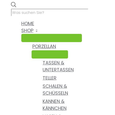
Zum
Products
Inhalt
search
springen
HOME
SHOP
PORZELLAN
TASSEN &
UNTERTASSEN
TELLER
SCHALEN &
SCHÜSSELN
KANNEN &
KÄNNCHEN