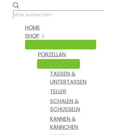
Zum
Products
Nach
Inhalt
search
Aktualität
springen
sortiert
HOME
SHOP
PORZELLAN
TASSEN &
UNTERTASSEN
TELLER
SCHALEN &
SCHÜSSELN
KANNEN &
KÄNNCHEN