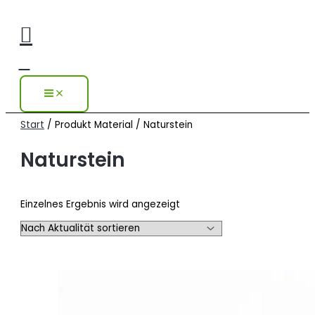
Zum
Ursprünglicher
Aktueller
Inhalt
Preis
Preis
Suchen
springen
war:
ist:
19,90 €
17,91 €.
Start
/ Produkt Material / Naturstein
Naturstein
Einzelnes Ergebnis wird angezeigt