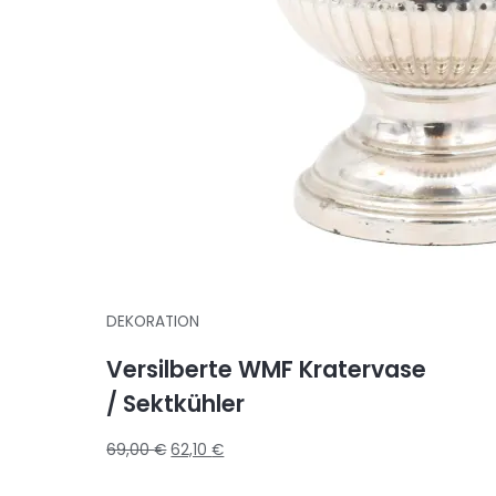
DEKORATION
Versilberte WMF Kratervase
/ Sektkühler
69,00
€
62,10
€