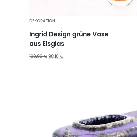
DEKORATION
Ingrid Design grüne Vase
aus Eisglas
109,00
€
98,10
€