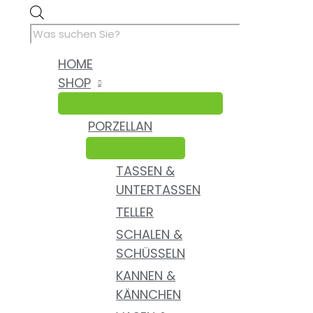
Zum
Antike
Products
Inhalt
Jugendstil
search
springen
Kaffeetasse
&
HOME
Untertasse
SHOP
Set
Handbemalt
aus
PORZELLAN
Porzellan
Menge
TASSEN &
UNTERTASSEN
TELLER
SCHALEN &
SCHÜSSELN
KANNEN &
KÄNNCHEN