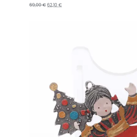
69,00
€
62,10
€