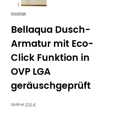
Sonstige
Bellaqua Dusch-
Armatur mit Eco-
Click Funktion in
OVP LGA
geräuschgeprüft
23,90
€
21,51
€