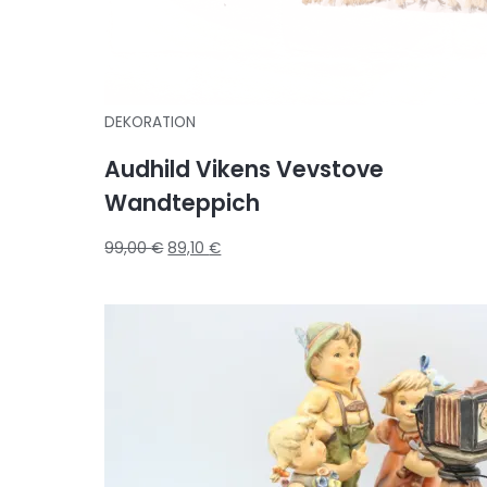
DEKORATION
Audhild Vikens Vevstove
Wandteppich
99,00
€
89,10
€