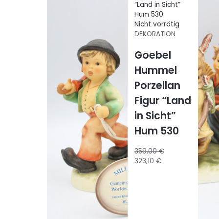
Nicht vorrätig
DEKORATION
Goebel
Hummel
Porzellan
Figur “Land
in Sicht”
Hum 530
359,00
€
323,10
€