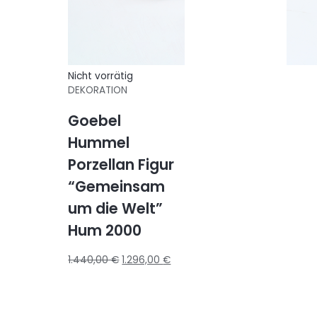
Nicht vorrätig
DEKORATION
Goebel
Hummel
Porzellan Figur
“Gemeinsam
um die Welt”
Hum 2000
1.440,00
€
1.296,00
€