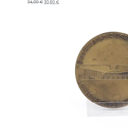
34,00
€
30,60
€