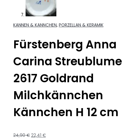
KANNEN & KANNCHEN
,
PORZELLAN & KERAMIK
Fürstenberg Anna
Carina Streublume
2617 Goldrand
Milchkännchen
Kännchen H 12 cm
24,90
€
22,41
€