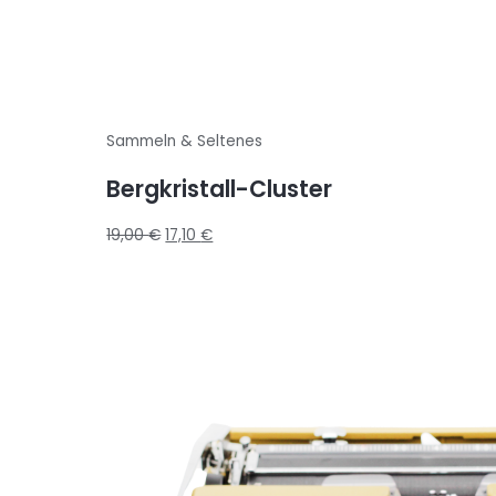
Sammeln & Seltenes
Bergkristall-Cluster
19,00
€
17,10
€