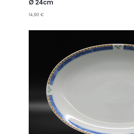
Ø 24cm
14,90
€