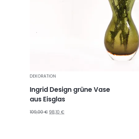
DEKORATION
Ingrid Design grüne Vase
aus Eisglas
109,00
€
98,10
€