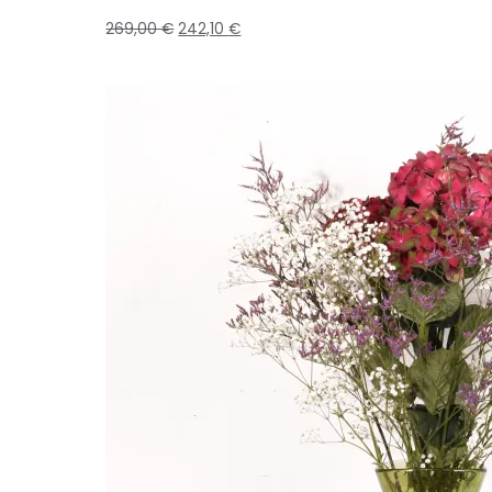
269,00
€
242,10
€