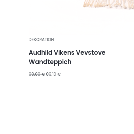
DEKORATION
Audhild Vikens Vevstove
Wandteppich
99,00
€
89,10
€