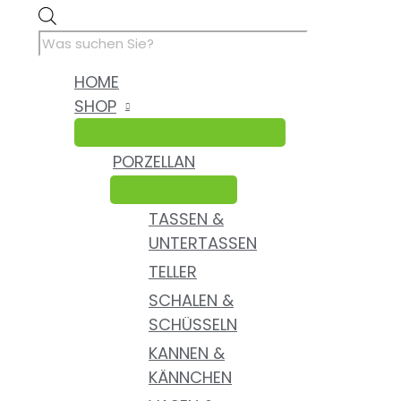
Zum
Nachtmann
Products
Inhalt
Bleikristall
search
springen
Achat
Schnapsglas
HOME
Glas
SHOP
Kristall
Vintage
H
PORZELLAN
6
cm
Menge
TASSEN &
UNTERTASSEN
TELLER
SCHALEN &
SCHÜSSELN
KANNEN &
KÄNNCHEN