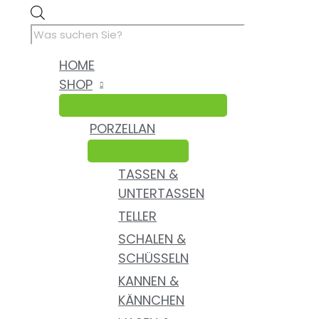
Zum
Products
Inhalt
search
springen
HOME
SHOP
PORZELLAN
TASSEN &
UNTERTASSEN
TELLER
SCHALEN &
SCHÜSSELN
KANNEN &
KÄNNCHEN