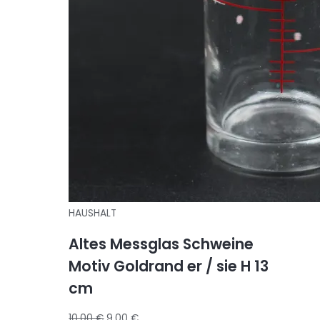
HAUSHALT
Altes Messglas Schweine
Motiv Goldrand er / sie H 13
cm
10,00
€
9,00
€