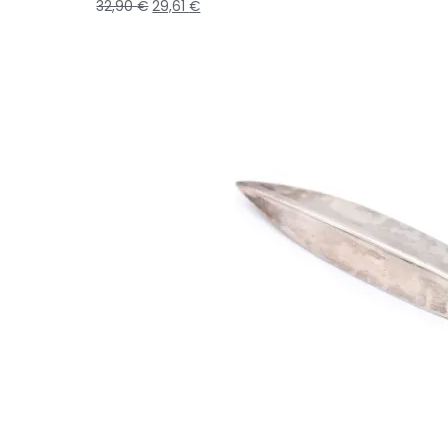
32,90
€
29,61
€