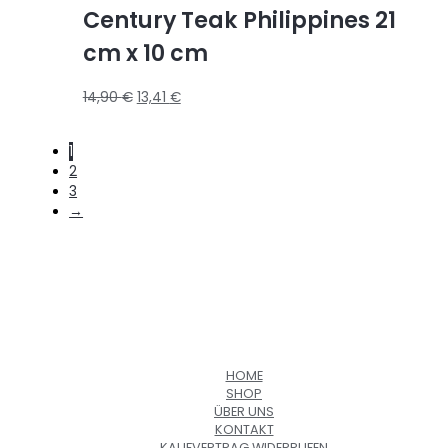
Century Teak Philippines 21
cm x 10 cm
14,90
€
13,41
€
1
2
3
→
HOME
SHOP
ÜBER UNS
KONTAKT
KAUFVERTRAG WIDERRUFEN