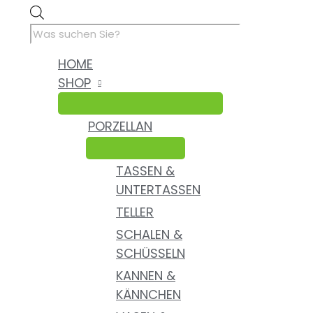
Zum
Products
Nach
Inhalt
search
Aktualität
springen
sortiert
HOME
SHOP
PORZELLAN
TASSEN &
UNTERTASSEN
TELLER
SCHALEN &
SCHÜSSELN
KANNEN &
KÄNNCHEN