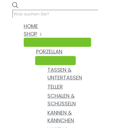
Zum
Porzellan
Products
Inhalt
Figur
search
springen
Eule
Motiv
HOME
weiß
SHOP
Deko
Vintage
alt
PORZELLAN
H
8
cm
TASSEN &
Menge
UNTERTASSEN
TELLER
SCHALEN &
SCHÜSSELN
KANNEN &
KÄNNCHEN